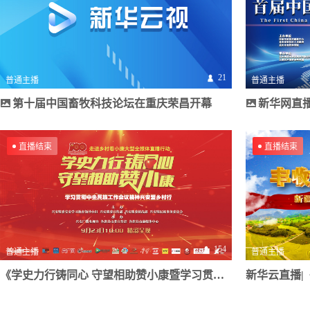
21
普通主播
普通主播
第十届中国畜牧科技论坛在重庆荣昌开幕
新华网直播：第十
直播结束
直播结束
154
普通主播
普通主播
《学史力行铸同心 守望相助赞小康暨学习贯彻中央民族工作会议精神兴安盟乡村行》“走进乡村看小康”大型全媒体直播行动