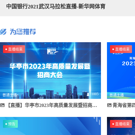
中国银行2021武汉马拉松直播-新华网体育
直播结束
直播结束
1005
普通主播
普通主播
【直播】华亭市2023年高质量发展暨招商大会
青海省第四届拉面
预告
直播结束